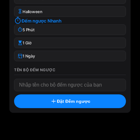
tibia
Halloween
timer
Đếm ngược Nhanh
timer
5 Phút
hourglass_top
1 Giờ
event_upcoming
1 Ngày
TÊN BỘ ĐẾM NGƯỢC
add
Đặt Đếm ngược