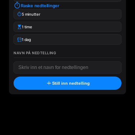
timer
Raske nedtellinger
timer
5 minutter
hourglass_top
1 time
event_upcoming
1 dag
NAVN PÅ NEDTELLING
add
Still inn nedtelling