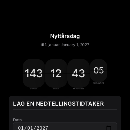
Nyttårsdag
til 1. januar January 1, 2027
05
05
05
06
143
143
143
143
12
12
12
12
43
43
43
43
05 Sekunder
143 Dager
12 Timer
43 Minutter
SEKUNDER
DAGER
TIMER
MINUTTER
LAG EN NEDTELLINGSTIDTAKER
Dato