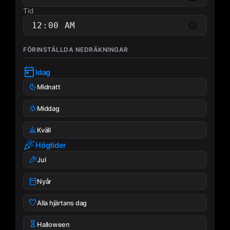
Tid
FÖRINSTÄLLDA NEDRÄKNINGAR
today
Idag
dark_mode
Midnatt
wb_sunny
Middag
Nedräkningstimer
wb_twilight
Kväll
celebration
Högtider
celebration
Jul
calendar_today
Nyår
favorite
Alla hjärtans dag
tibia
Halloween