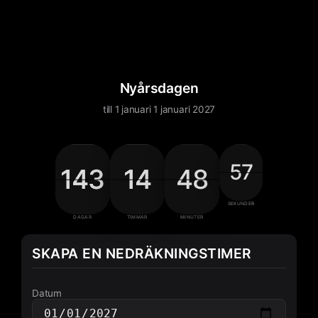
Nyårsdagen
till 1 januari 1 januari 2027
57
57
57
58
143
143
143
143
14
14
14
14
48
48
49
48
57 Sekunder
143 Dagar
14 Timmar
48 Minuter
SEKUNDER
DAGAR
TIMMAR
MINUTER
SKAPA EN NEDRÄKNINGSTIMER
Datum