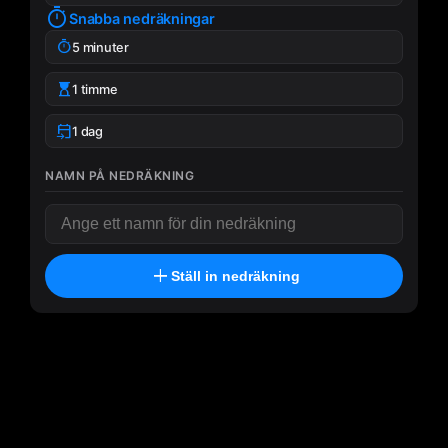
timer
Snabba nedräkningar
timer
5 minuter
hourglass_top
1 timme
event_upcoming
1 dag
NAMN PÅ NEDRÄKNING
add
Ställ in nedräkning