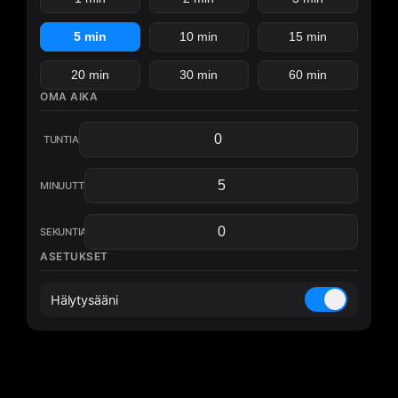
Ajastin
5 min
10 min
15 min
20 min
30 min
60 min
OMA AIKA
TUNTIA
MINUUTTIA
SEKUNTIA
ASETUKSET
Hälytysääni