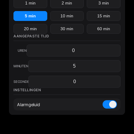
1 min
2 min
3 min
Timer
5 min
10 min
15 min
20 min
30 min
60 min
AANGEPASTE TIJD
UREN
MINUTEN
SECONDEN
INSTELLINGEN
Alarmgeluid