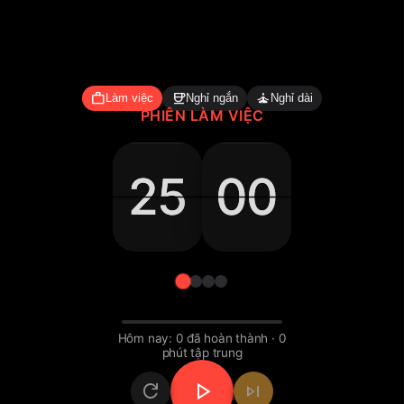
work
coffee
self_improvement
Làm việc
Nghỉ ngắn
Nghỉ dài
PHIÊN LÀM VIỆC
25
25
25
25
00
00
00
00
25 pomodoro.timer_minutes
00 pomodoro.timer_se
Hôm nay: 0 đã hoàn thành · 0
phút tập trung
Bộ hẹn giờ Pomodo
play_arrow
refresh
skip_next