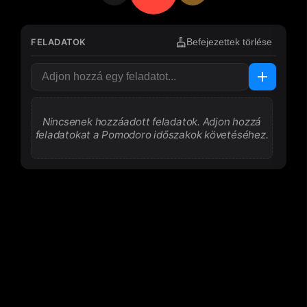
cleaning_services
FELADATOK
Befejezettek törlése
add
Nincsenek hozzáadott feladatok. Adjon hozzá
feladatokat a Pomodoro időszakok követéséhez.