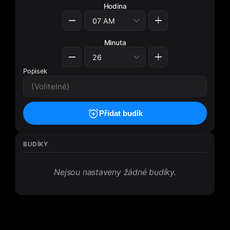
Hodina
Budík
remove
add
Minuta
remove
add
Popisek
add_alarm
Přidat budík
BUDÍKY
Nejsou nastaveny žádné budíky.